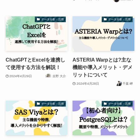
データ分析・活用
データ分析・活用
ChatGPTとExcelを連携し
ASTERIA Warpとは?主な
て使用する方法を解説！
機能や導入メリット・デメ
リットについて
2024年4月29日
吉野 大介
2024年4月28日
千葉 岬
データ分析・活用
データ分析・活用