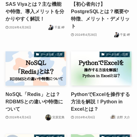
SAS Viyaとは？主な機能
【初心者向け】
や特徴、導入メリットを分
PostgreSQLとは？概要や
かりやすく解説！
特徴、メリット・デメリッ
ト
2024年4月28日
千葉 岬
2024年4月28日
千葉 岬
データ分析・活用
データ分析・活用
NoSQL「Redis」とは？
PythonでExcelを操作する
RDBMSとの違いや特徴に
方法を解説！Python in
ついて
Excelとは？
2024年4月24日
宮原宏典
2024年4月6日
吉野 大介