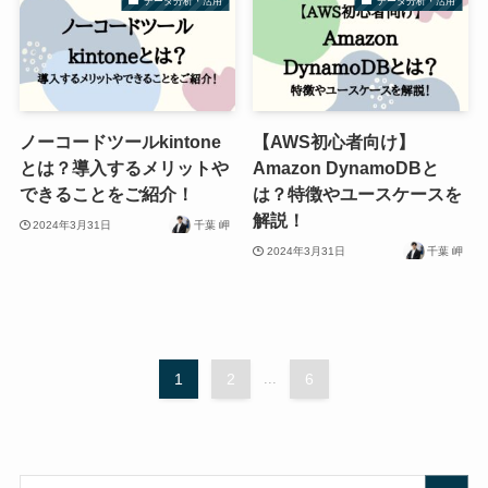
データ分析・活用
データ分析・活用
ノーコードツールkintone
【AWS初心者向け】
とは？導入するメリットや
Amazon DynamoDBと
できることをご紹介！
は？特徴やユースケースを
解説！
2024年3月31日
千葉 岬
2024年3月31日
千葉 岬
1
2
...
6