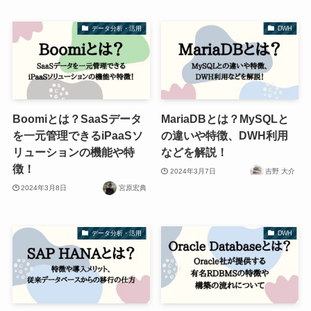
データ分析・活用
DWH
Boomiとは？SaaSデータ
MariaDBとは？MySQLと
を一元管理できるiPaaSソ
の違いや特徴、DWH利用
リューションの機能や特
などを解説！
徴！
2024年3月7日
吉野 大介
2024年3月8日
宮原宏典
データ分析・活用
DWH