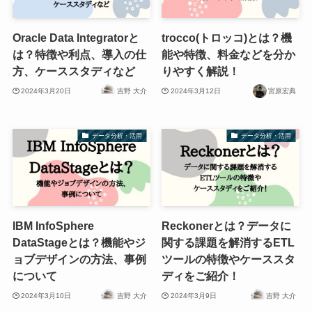
Oracle Data Integratorと
trocco(トロッコ)とは？機
は？特徴や利点、導入の仕
能や特徴、料金などを分か
方、ケーススタディなど
りやすく解説！
2024年3月20日
吉野 大介
2024年3月12日
宮原宏典
データ分析・活用
データ分析・活用
IBM InfoSphere
Reckonerとは？データに
DataStageとは？機能やジ
関する課題を解消するETL
ョブデザインの方法、事例
ツールの特徴やケーススタ
について
ディをご紹介！
2024年3月10日
吉野 大介
2024年3月9日
吉野 大介