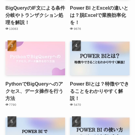
BigQueryのIF文による条件
Power BI とExcelの違いと
分岐やトランザクション処
は？脱Excelで業務効率化
理を解説！
を！
13083
9676
PythonでBigQueryへのア
Power BIとは？特徴やでき
クセス、データ操作を行う
ることをわかりやすく解
方法
説！
7790
5470